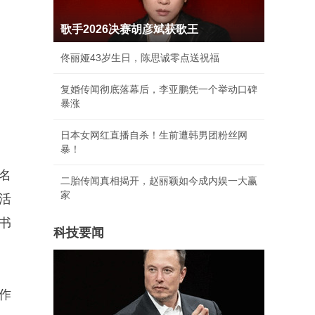
歌手2026决赛胡彦斌获歌王
佟丽娅43岁生日，陈思诚零点送祝福
复婚传闻彻底落幕后，李亚鹏凭一个举动口碑
暴涨
日本女网红直播自杀！生前遭韩男团粉丝网
暴！
名
二胎传闻真相揭开，赵丽颖如今成内娱一大赢
家
活
书
科技要闻
作