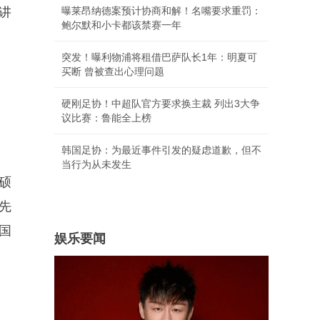
讲
曝莱昂纳德案预计协商和解！名嘴要求重罚：
鲍尔默和小卡都该禁赛一年
突发！曝利物浦将租借巴萨队长1年：明夏可
买断 曾被查出心理问题
硬刚足协！中超队官方要求换主裁 列出3大争
议比赛：鲁能全上榜
韩国足协：为最近事件引发的疑虑道歉，但不
当行为从未发生
硕
先
国
娱乐要闻