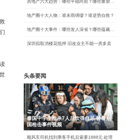
房地产六大趋势：哪些平稳向前？哪些重塑格局？
地产圈十大人物：谁未雨绸缪？谁逆势自救？
救
地产圈十大事件：哪些发人深省？哪些蕴藏新机？
们
深圳拟取消楼花抵押 旧改业主不能一房多卖
读
世
头条要闻
泰国中学生枪杀7人后饮弹自尽 曾看别
国枪击事件视频
顺风车司机找到乘客手机后索要1888元:处理