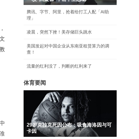
腾讯、字节、阿里，抢着给打工人配「AI助
理」
，
凌晨，突然下挫！美存储巨头跳水
文
美国发起对中国企业从东南亚租赁算力的调
教
查！
流量的红利没了，判断的红利来了
体育要闻
中
29岁克拉克死因公布：吸食海洛因与可
卡因
淮