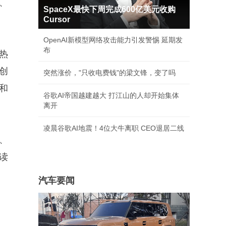
、
SpaceX最快下周完成600亿美元收购
Cursor
OpenAI新模型网络攻击能力引发警惕 延期发
布
热
创
突然涨价，"只收电费钱"的梁文锋，变了吗
和
谷歌AI帝国越建越大 打江山的人却开始集体
离开
凌晨谷歌AI地震！4位大牛离职 CEO退居二线
、
读
汽车要闻