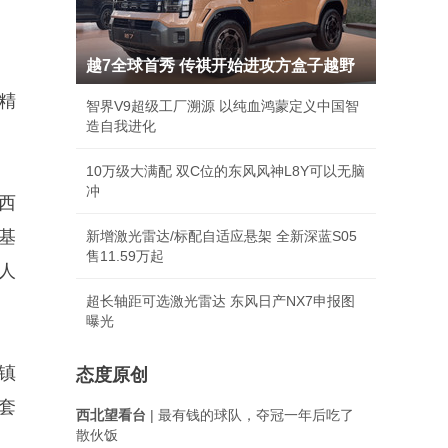
越7全球首秀 传祺开始进攻方盒子越野
精
智界V9超级工厂溯源 以纯血鸿蒙定义中国智
造自我进化
10万级大满配 双C位的东风风神L8Y可以无脑
冲
西
基
新增激光雷达/标配自适应悬架 全新深蓝S05
售11.59万起
人
超长轴距可选激光雷达 东风日产NX7申报图
曝光
镇
态度原创
套
西北望看台
| 最有钱的球队，夺冠一年后吃了
散伙饭