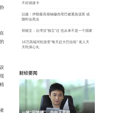
不好就拔卡
商协
以媒：伊朗最高领袖穆杰塔巴被紧急送医 或
随时会死去
郑丽文：台湾没"独立"过 也从来不是一个国家
在
的
16万高端河轮游变"每天赶大巴拉练" 老人天
天吃保心丸
设
财经要闻
现
精
者
一枚“回旋镖”，击中王思聪